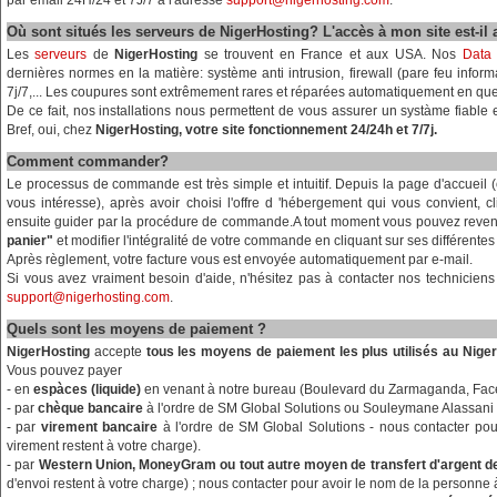
par email 24H/24 et 7J/7 à l'adresse
support@nigerhosting.com
.
Où sont situés les serveurs de NigerHosting? L'accès à mon site est-il 
Les
serveurs
de
NigerHosting
se trouvent en France et aux USA. Nos
Data 
dernières normes en la matière: système anti intrusion, firewall (pare feu inform
7j/7,... Les coupures sont extrêmement rares et réparées automatiquement en qu
De ce fait, nos installations nous permettent de vous assurer un systàme fiable
Bref, oui, chez
NigerHosting, votre site fonctionnement 24/24h et 7/7j.
Comment commander?
Le processus de commande est très simple et intuitif. Depuis la page d'accueil (
vous intéresse), après avoir choisi l'offre d 'hébergement qui vous convient, 
ensuite guider par la procédure de commande.A tout moment vous pouvez reveni
panier"
et modifier l'intégralité de votre commande en cliquant sur ses différentes
Après règlement, votre facture vous est envoyée automatiquement par e-mail.
Si vous avez vraiment besoin d'aide, n'hésitez pas à contacter nos technicie
support@nigerhosting.com
.
Quels sont les moyens de paiement ?
NigerHosting
accepte
tous les moyens de paiement les plus utilisés au Niger
Vous pouvez payer
- en
espàces (liquide)
en venant à notre bureau (Boulevard du Zarmaganda, Face 
- par
chèque bancaire
à l'ordre de SM Global Solutions ou Souleymane Alassani
- par
virement bancaire
à l'ordre de SM Global Solutions - nous contacter pour
virement restent à votre charge).
- par
Western Union, MoneyGram ou tout autre moyen de transfert d'argent d
d'envoi restent à votre charge) ; nous contacter pour avoir le nom de la personne 