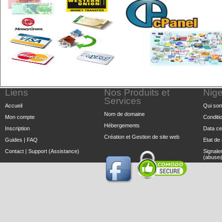
Liens
Nos Produits et
Nige
Services
Accueil
Qui so
Nom de domaine
Mon compte
Conditio
Hébergements
Inscription
Data ce
Création et Gestion de site web
Guides
|
FAQ
Etat de
Contact
|
Support (Assistance)
Signale
(abuse@