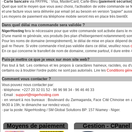
-
Carte bancaire
via PAYPAL : Visa, MasterCard, Carte-Bleu
(paiement sécurisé
Quel que soit le moyen que vous avez choisi, l'activation de votre commande se 
et une facture vous sera délivrée par email (et au besoin en version "papier" aussi
Les moyens de paiement via téléphone mobile seront mis en place très bientôt.
Dans quel délai ma commande sera validée ?
NigerHosting
fera le nécessaire pour que votre commande soit activée dans le me
D'une maniè re générale, vos produits (les plan d'hébergement notammment) sont
Pour les noms de domaine (enregistrement), le délai de mise en place dépend de
guè re l'heure. Si votre commande n'est pas validée dans ce délai, veuillez nous
En ce qui concerne le transfert de nom de domaine, comme partout, il dure entre 4 
Puis-je mettre ce que je veux sur mon site web?
Pas tout à fait. Les contenus et les propos à caractàres haineux, racistes, ou 
certains ou à troubler l'ordre public ne sont pas autorisés. Lire les
Conditions gén
Comment vous contacter ?
Vous pouvez nous contacter par:
- téléphone: +227 20 32 01 52 - 96 96 98 34 - 96 46 46 33
- Email :
support@nigerhosting.com
- en venant à nos bureaux : Boulevard du Zarmaganda, Face Cité Chinoise en a
9h30 à 19h; le dimanche sur rendez-vous).
- par la poste: NigerHosting / SM Global Solutions BP: 157 Niamey - Niger.
Moyens de paiement
Gestion - CPanel